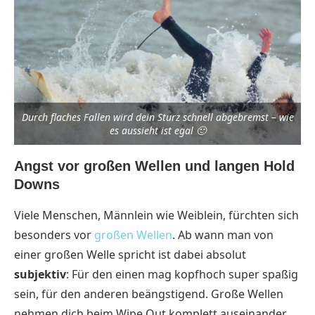
Durch flaches Fallen wird dein Sturz schnell abgebremst – wie
es aussieht ist egal 🙂
Angst vor großen Wellen und langen Hold
Downs
Viele Menschen, Männlein wie Weiblein, fürchten sich
besonders vor
großen Wellen
. Ab wann man von
einer großen Welle spricht ist dabei absolut
subjektiv
: Für den einen mag kopfhoch super spaßig
sein, für den anderen beängstigend. Große Wellen
nehmen dich beim Wipe Out komplett auseinander,