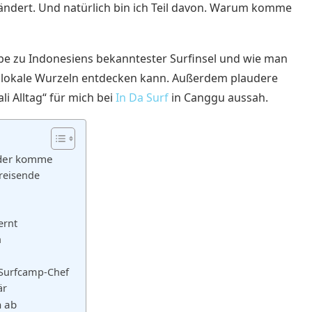
ändert. Und natürlich bin ich Teil davon. Warum komme
be zu Indonesiens bekanntester Surfinsel und wie man
s lokale Wurzeln entdecken kann.
Außerdem plaudere
i Alltag“ für mich bei
In Da Surf
in Canggu aussah.
ieder komme
nreisende
ernt
n
 Surfcamp-Chef
är
h ab