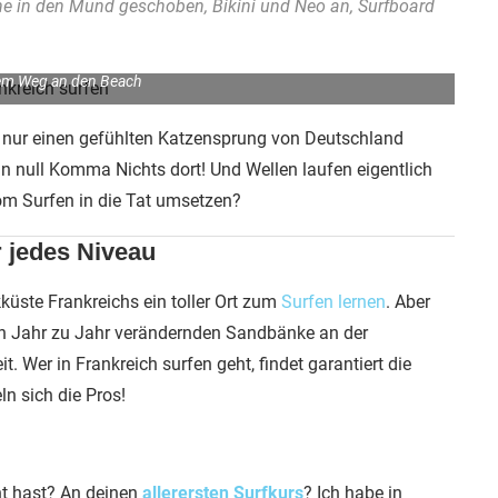
e in den Mund geschoben, Bikini und Neo an, Surfboard
em Weg an den Beach
st nur einen gefühlten Katzensprung von Deutschland
n null Komma Nichts dort! Und Wellen laufen eigentlich
om Surfen in die Tat umsetzen?
r jedes Niveau
üste Frankreichs ein toller Ort zum
Surfen lernen
. Aber
 von Jahr zu Jahr verändernden Sandbänke an der
t. Wer in Frankreich surfen geht, findet garantiert die
n sich die Pros!
nt hast? An deinen
allerersten Surfkurs
? Ich habe in