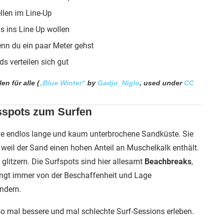
len im Line-Up
us ins Line Up wollen
enn du ein paar Meter gehst
s verteilen sich gut
en für alle (
„Blue Winter“
by
Gadjo_Niglo
, used under
CC
gsspots zum Surfen
ine endlos lange und kaum unterbrochene Sandküste. Sie
, weil der Sand einen hohen Anteil an Muschelkalk enthält.
litzern. Die Surfspots sind hier allesamt
Beachbreaks
,
ängt immer von der Beschaffenheit und Lage
ndern.
so mal bessere und mal schlechte Surf-Sessions erleben.