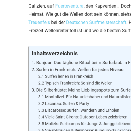
Galizien, auf
Fuerteventura
, den Kapverden… Doch 
Heimat. Wie gut die Wellen dort sein können, sieh
Treuenfels
bei der
Deutschen Surfmeisterschaft
. 
Freizeit-Wellenreiter toll ist und wo die besten Sur
Inhaltsverzeichnis
1. Bonjour! Das tägliche Ritual beim Surfurlaub in 
2. Surfen in Frankreich: Wellen für jedes Niveau
2.1 Surfen lernen in Frankreich
2.2 Typisch Frankreich: So sind die Wellen
3. Die Silberküste: Meine Lieblingsspots zum Surf
3.1 Montalivet: Für Naturliebhaber und Naturaliste
3.2 Lacanau: Surfen & Party
3.3 Biscarosse: Surfen, Wandern und Erholen
3.4 Vielle-Saint Girons: Outdoor-Leben zelebrieren
3.5 Moliets: Surfcamps für Junge & Junggeblieben
3.6 Vieux-Boucau & Seignosse: Rundum-Glücklichs