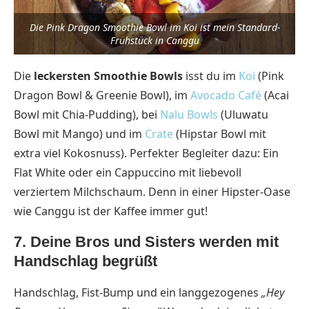
Die Pink Dragon Smoothie Bowl im Koi ist mein Standard-
Frühstück in Canggu
Die
leckersten Smoothie Bowls
isst du im
Koi
(Pink
Dragon Bowl & Greenie Bowl), im
Avocado Café
(Acai
Bowl mit Chia-Pudding), bei
Nalu Bowls
(Uluwatu
Bowl mit Mango) und im
Crate
(Hipstar Bowl mit
extra viel Kokosnuss). Perfekter Begleiter dazu: Ein
Flat White oder ein Cappuccino mit liebevoll
verziertem Milchschaum. Denn in einer Hipster-Oase
wie Canggu ist der Kaffee immer gut!
7. Deine Bros und Sisters werden mit
Handschlag begrüßt
Handschlag, Fist-Bump und ein langgezogenes
„Hey