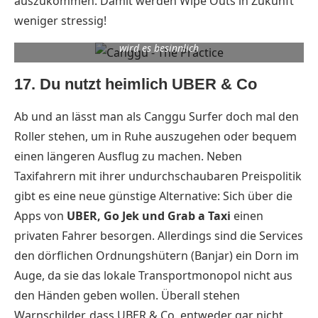
auszukommen. Damit werden Wipe Outs in Zukunft
weniger stressig!
Pssssst…. Schon am Eingang vom The Practice Yogastudio
wird es besinnlich
17. Du nutzt heimlich UBER & Co
Ab und an lässt man als Canggu Surfer doch mal den
Roller stehen, um in Ruhe auszugehen oder bequem
einen längeren Ausflug zu machen. Neben
Taxifahrern mit ihrer undurchschaubaren Preispolitik
gibt es eine neue günstige Alternative: Sich über die
Apps von
UBER, Go Jek und Grab a Taxi
einen
privaten Fahrer besorgen. Allerdings sind die Services
den dörflichen Ordnungshütern (Banjar) ein Dorn im
Auge, da sie das lokale Transportmonopol nicht aus
den Händen geben wollen. Überall stehen
Warnschilder, dass UBER & Co. entweder gar nicht