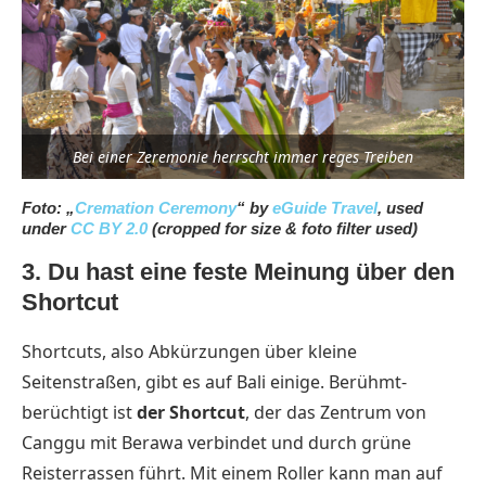
Bei einer Zeremonie herrscht immer reges Treiben
Foto: „
Cremation Ceremony
“ by
eGuide Travel
, used
under
CC BY 2.0
(cropped for size & foto filter used)
3. Du hast eine feste Meinung über den
Shortcut
Shortcuts, also Abkürzungen über kleine
Seitenstraßen, gibt es auf Bali einige. Berühmt-
berüchtigt ist
der Shortcut
, der das Zentrum von
Canggu mit Berawa verbindet und durch grüne
Reisterrassen führt. Mit einem Roller kann man auf