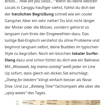
Brooo…. How are you Sissss…“
Wenn du deine liebsten
Locals in Canggu häufiger siehst, fühlst du dich bei
der
herzlichen Begrüßung
schnell wie ein cooler
Gangster. Aber ein sehr netter! Du bist nicht länger
der Mister oder die Misses, sondern gehörst so
langsam zum Kreis der Eingeweihten dazu. Das
lustige Bali-Englisch verstehst du ohne Probleme und
beginnst langsam selbst, deine Buddies im typischen
Style zu begrüßen. Noch ein bisschen
lokaler Surfer-
Slang
dazu und schon fühlst du dich wie ein Balinese:
Mit
„Wooaaah, big mama coming“
weiß jeder im Line
Up sofort, dass gleich ein dickes Set einschlägt.
„Diving for lobsters“
klingt einfach besser als Nose
Dive. Und zur
„Bintang Time“
fachsimpeln alle über die
„spicy waves“
des Tages.